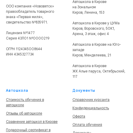
Автошкола в Кирове
ООО компания «Нововятск»
на Зональном
правообладатель товарного
Киров, Ленина, 153
знака «Первая миля»,
свидетельство №835971.
Автошкола в Кирове у ЦУМа
Киров, Воровского, 50К1,
Лицензия №1477
Арена, 3 этаж, офис 4
Серия 43Л01 №0000219
Автошкола в Кирове на Юго-
ОГРН 1124345008644
западе
ИНН 4345327734
Киров, Менделеева, 21
Автошкола в Кирове
ЖК Алые паруса, Октябрьский,
117
Автошкола
Документы
Стоимость обучения в
Справочник курсанта
автошколе
Конфиденциальность
Отзывы об автошколе
Оферта
Сравнение автошкол в Кирове
Оплата обучения
Подарочный сертификат в
Документы