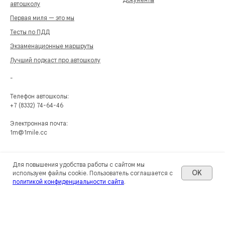
автошколу
Первая миля — это мы
Тесты по ПДД
Экзаменационные маршруты
Лучший подкаст про автошколу
-
Телефон автошколы:
+7 (8332) 74-64-46
Электронная почта:
1m@1mile.cc
Для повышения удобства работы с сайтом мы
OK
используем файлы cookie. Пользователь соглашается с
политикой конфиденциальности сайта
.
Гарантированный возврат 13% стоимости курса в автошколе от ФНС —
указываем в договоре полную стоимость, никаких платежей без
документов, наличными и переводами на карту.
Вернём весь первоначальный взнос по акции «Первоначальный взнос 499
₽» в течение 14 дней с начала обучения, если автошкола не понравится.
Компенсируем стоимость медицинской справки в виде скидки