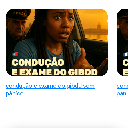
condução e exame do gibdd sem
con
pânico
pan