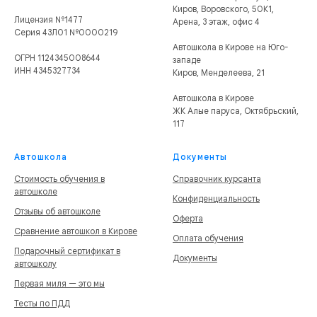
Киров, Воровского, 50К1,
Лицензия №1477
Арена, 3 этаж, офис 4
Серия 43Л01 №0000219
Автошкола в Кирове на Юго-
ОГРН 1124345008644
западе
ИНН 4345327734
Киров, Менделеева, 21
Автошкола в Кирове
ЖК Алые паруса, Октябрьский,
117
Автошкола
Документы
Стоимость обучения в
Справочник курсанта
автошколе
Конфиденциальность
Отзывы об автошколе
Оферта
Сравнение автошкол в Кирове
Оплата обучения
Подарочный сертификат в
Документы
автошколу
Первая миля — это мы
Тесты по ПДД