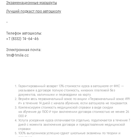
Экзаменационные маршруты
Лучший подкаст про автошколу
-
Телефон автошколы:
+7 (8332) 74-64-46
Электронная почта:
1m@1mile.cc
Гарантированный возврат 13% стоимости курса в автошколе от ФНС —
указываем в договоре полную стоимость, никаких платежей без
документов, наличными и переводами на карту.
Вернём весь первоначальный взнос по акции «Первоначальный взнос 499
₽» в течение 14 дней с начала обучения, если автошкола не понравится.
Компенсируем стоимость медицинской справки в виде скидки
на обучение до 1500 ₽ при заключении договора стоимостью не менее 26
000 ₽.
Услуга ускорения курса оплачивается отдельно, подключается в течение 7
дней с момента заключения договора и предоставления медицинской
справки.
100% выпускников успешно сдают школьные экзамены по теории и