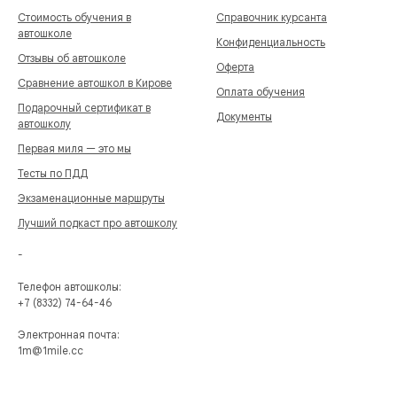
Стоимость обучения в
Справочник курсанта
автошколе
Конфиденциальность
Отзывы об автошколе
Оферта
Сравнение автошкол в Кирове
Оплата обучения
Подарочный сертификат в
Документы
автошколу
Первая миля — это мы
Тесты по ПДД
Экзаменационные маршруты
Лучший подкаст про автошколу
-
Телефон автошколы:
+7 (8332) 74-64-46
Электронная почта:
1m@1mile.cc