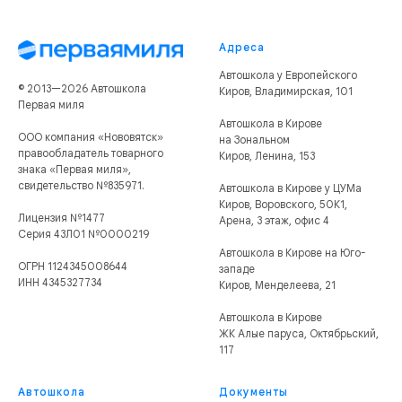
Адреса
Автошкола у Европейского
© 2013—2026 Автошкола
Киров, Владимирская, 101
Первая миля
Автошкола в Кирове
ООО компания «Нововятск»
на Зональном
правообладатель товарного
Киров, Ленина, 153
знака «Первая миля»,
свидетельство №835971.
Автошкола в Кирове у ЦУМа
Киров, Воровского, 50К1,
Лицензия №1477
Арена, 3 этаж, офис 4
Серия 43Л01 №0000219
Автошкола в Кирове на Юго-
ОГРН 1124345008644
западе
ИНН 4345327734
Киров, Менделеева, 21
Автошкола в Кирове
ЖК Алые паруса, Октябрьский,
117
Автошкола
Документы