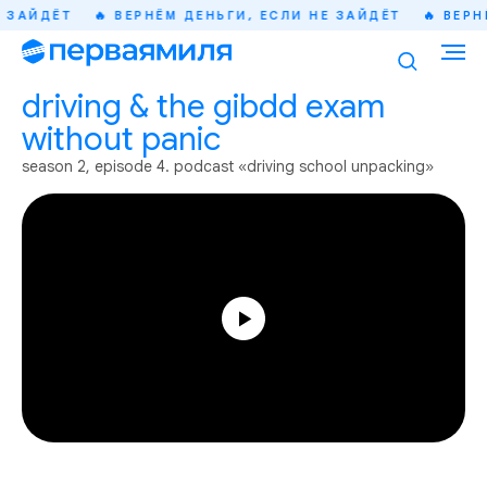
ЗАЙДЁТ
🔥 ВЕРНЁМ ДЕНЬГИ, ЕСЛИ НЕ ЗАЙДЁТ
🔥 ВЕРНЁ
driving & the gibdd exam
without panic
season 2, episode 4. podcast «driving school unpacking»