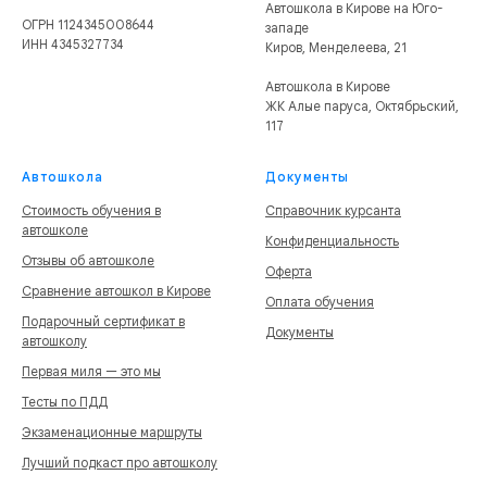
Автошкола в Кирове на Юго-
ОГРН 1124345008644
западе
ИНН 4345327734
Киров, Менделеева, 21
Автошкола в Кирове
ЖК Алые паруса, Октябрьский,
117
Автошкола
Документы
Стоимость обучения в
Справочник курсанта
автошколе
Конфиденциальность
Отзывы об автошколе
Оферта
Сравнение автошкол в Кирове
Оплата обучения
Подарочный сертификат в
Документы
автошколу
Первая миля — это мы
Тесты по ПДД
Экзаменационные маршруты
Лучший подкаст про автошколу