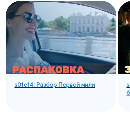
s01e14: Разбор Первой мили
s
б