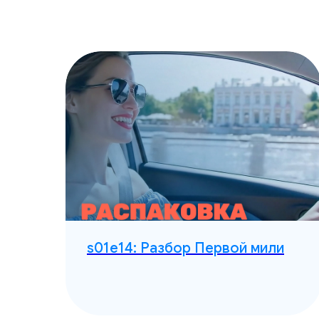
ся
s01e14: Разбор Первой мили