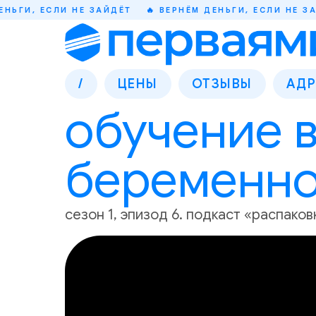
, ЕСЛИ НЕ ЗАЙДЁТ
🔥 ВЕРНЁМ ДЕНЬГИ, ЕСЛИ НЕ ЗАЙДЁТ
/
ЦЕНЫ
ОТЗЫВЫ
АДР
обучение в
беременн
сезон 1, эпизод 6. подкаст «распако