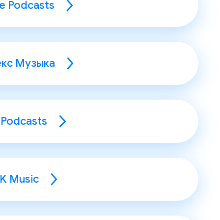
e Podcasts
екс Музыка
 Podcasts
K Music