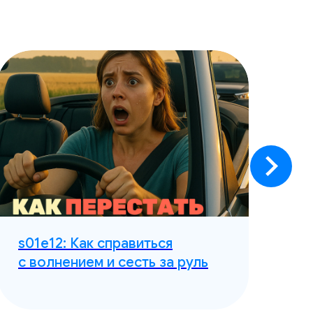
s01e12: Как справиться
s0
с волнением и сесть за руль
по
в