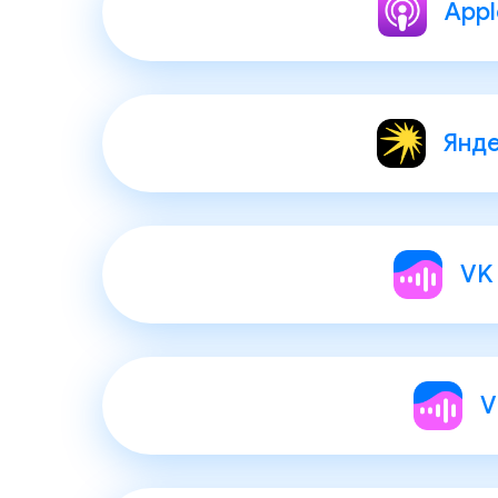
Appl
Янд
VK
V